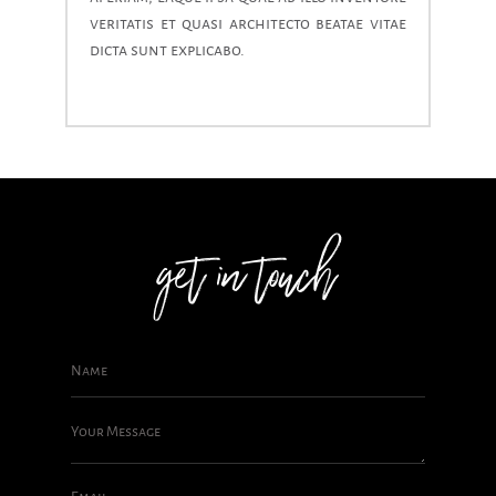
veritatis et quasi architecto beatae vitae
dicta sunt explicabo.
get in touch